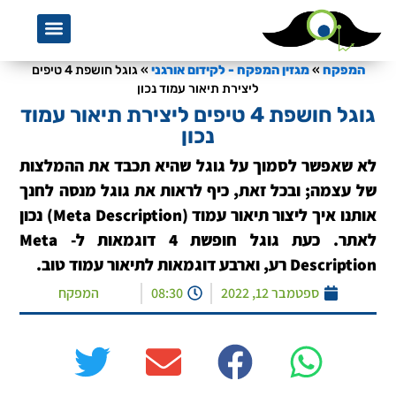
אמנת שירות
מגזין המפקח לקידום אורגנ
מדריך קידום אתר
קידום אתרי
s a Service
 SEO Services
צרו קשר ע
המפקח, נע
סדנת כתי
המפקח
»
מגזין המפקח - לקידום אורגני
»
גוגל חושפת 4 טיפים
ליצירת תיאור עמוד נכון
גוגל חושפת 4 טיפים ליצירת תיאור עמוד
נכון
לא שאפשר לסמוך על גוגל שהיא תכבד את ההמלצות
של עצמה; ובכל זאת, כיף לראות את גוגל מנסה לחנך
אותנו איך ליצור תיאור עמוד (Meta Description) נכון
לאתר. כעת גוגל חופשת 4 דוגמאות ל- Meta
Description רע, וארבע דוגמאות לתיאור עמוד טוב.
ספטמבר 12, 2022
08:30
המפקח