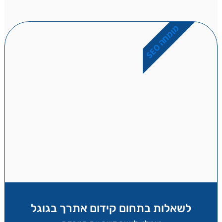
מ
O
ו
מ
ח
ה
S
E
לשאלות בתחום קידום אתרך בגוגל