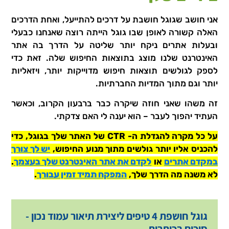
אני חושב שגוגל חושבת על דרכים להתייעל, ואחת הדרכים
האלה קשורה לאופן שבו גוגל הייתה רוצה שאנחנו כבעלי
ובעלות אתרים ניקח יותר שליטה על הדרך בה אתר
האינטרנט שלנו מוצג בתוצאות החיפוש שלה. זאת כדי
לספק לגולשים תוצאות חיפוש מדוייקות יותר, ויזאליות
יותר וגם מתוך המדיות החברתיות.
זה משהו שאני חוזה שיקרה כבר ברבעון הקרוב, וכאשר
העתיד יהפוך לעבר – הוא יענה לי האם צדקתי.
על כל מקרה להגדלת ה- CTR של האתר שלך בגוגל, כדי
להכניס אליו יותר גולשים מתוך מנוע החיפוש,
יש לך צורך
במקדם אתרים
או
לקדם את אתר האינטרנט שלך בעצמך
.
לא משנה מה הדרך שלך,
המפקח תמיד זמין עבורך
.
גוגל חושפת 4 טיפים ליצירת תיאור עמוד נכון -
סיכום בכותרות