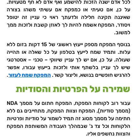
לכל אדם ישנה הזכות להישמע ואף אדם לא חף מטעויות.
על כן, אם טעיתי או כמפקח אם עשיתי משהו בצורה
שאיננה תקינה חלילה ולדעתך ראוי כי עניין זה יטופל
ויסודר, המפקח אשמח להיות לך לאוזן קשבת ולזכות ממך
למשוב.
בנוסף המפקח מספק ייעוץ ראשוני של 15 דקות בזום ללא
עלות. ותמיד שמח לייעץ בטלפון על כל שאלה או תהייה
שעולה. על כן, אם יש לך עניין שיווקי – טכני – אסטרטגי
שיש לך עניין בלשתף אותי ולזכות בייעוץ עבורו, אפשר
להרגיש חופשיים בנושא, וליצור קשר.
המפקח שמח לעזור
.
שמירה על הפרטיות והסודיות
עבור רוב לקוחות המפקח, המפקח חתום על מסמך NDA
(מסמך סודיות), המפקח וצוות המפקח, מתחייבים גם ללא
חתימה על מסמך מסוג זה תמיד לשמור על סודיות ופרטיות
הלקוחות וכל צד ג' שבמהלך העבודה המשותפת המפקח
והצוות נחשפים אליו.