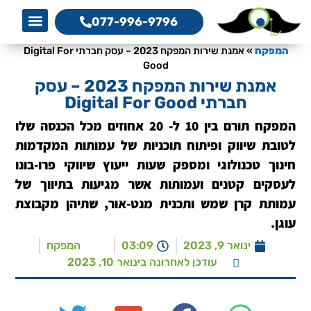
077-996-9796
אמנת שיר
מגזין המפקח לקידום 
מדריך קידום 
קידום את
a Service
O Services
צרו קשר
המפקח, 
סדנת כת
המפקח
»
אמנת שירות המפקח 2023 – עסק חברתי Digital For
Good
אמנת שירות המפקח 2023 – עסק
חברתי Digital For Good
המפקח תורם בין 10 ל- 20 אחוזים מכל הכנסה שלו
לטובת שיווק ופיתוח תוכניות של עמותות המקדמות
חינוך טכנולוגי ומספק שעות ייעוץ שיווקי פרו-בונו
לעסקים קטנים ועמותות אשר מגיעות בתיווך של
עמותת קרן שמש ותכנית מנט-אור, שתיהן מקבוצת
עוגן.
ינואר 9, 2023
03:09
המפקח
עודכן לאחרונה בינואר 10, 2023