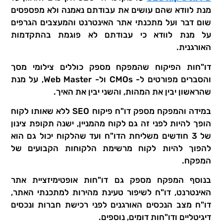
מנת לוודא שהם עושים את עבודתם נאמנה ולא מפספסים
שום דבר ועל מתכנתי אתר האינטרנט והמעצבים הגרפים
על מנת לוודא כי עבודתם לא פוגמת בהתקדמות
האורגנית.
דו"חות הפיקוח שהמפקח מספק כוללים צילומי מסך
והסברים מפורטים ל- CMOs ול- Web Master, על מנת
שהראשון יבין את המהות, והשני יבין את האיך.
במידה והמפקח מספק דו"ח פיקוח SEO ללא שאותו לקוח
הופך להיות לפני זה גם לקוח מהמניין, ישנה תקופת צינון
של 3 חודשים משליחת הדו"ח ועד שהלקוח יכול גם הוא
להפוך להיות לקוח מרשימת הלקוחות הקבועים של
המפקח.
בנוסף המפקח מספק גם דו"חות אופטימיזציית אתר
האינטרנט, דו"ח לשיפור טעינת מהירות למתכנתי האתר,
דו"ח מצב הנכסים האורגנים לפני רכישת חברות ונכסים
דיגיטליים ודו"חות דומים, נוספים.