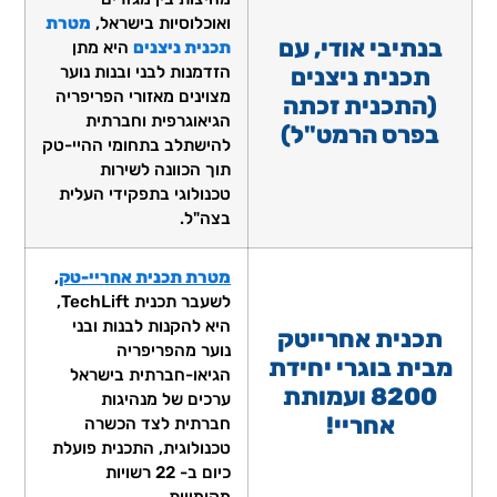
ואוכלוסיות בישראל,
מטרת
בנתיבי אודי, עם
תכנית ניצנים
היא מתן
תכנית ניצנים
הזדמנות לבני ובנות נוער
מצוינים מאזורי הפריפריה
(התכנית זכתה
הגיאוגרפית וחברתית
בפרס הרמט"ל)
להישתלב בתחומי ההיי-טק
תוך הכוונה לשירות
טכנולוגי בתפקידי העלית
בצה"ל.
מטרת תכנית אחריי-טק
,
לשעבר תכנית TechLift,
היא להקנות לבנות ובני
תכנית אחרייטק
נוער מהפריפריה
מבית בוגרי יחידת
הגיאו-חברתית בישראל
8200 ועמותת
ערכים של מנהיגות
אחריי!
חברתית לצד הכשרה
טכנולוגית, התכנית פועלת
כיום ב- 22 רשויות
מקומיוות.