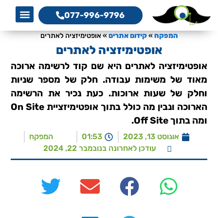
077-996-9796
אמנת שיר
מגזין המפקח לקידום 
מדריך קידום 
קידום את
a Service
O Services
צרו קשר
המפקח, 
סדנת כת
המפקח
»
קידום אתרים
»
אופטימיזציה לאתרים
אופטימיזציה לאתרים
אופטימיזציה לאתרים היא שם קוד לרשימה ארוכה
מאוד של משימות עבודה. חלק של מספר שניות
וחלק של שעות ארוכות. כעת נכיר את הרשימה
הארוכה ונבין מה כולל בתוך אופטימיזציית On Site
ומה בתוך Off Site.
אוגוסט 13, 2023
01:53
המפקח
עודכן לאחרונה בנובמבר 22, 2024