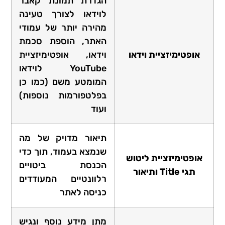
הגדרת תמונת קאבר
לוידאו לצורך טעינה
מהירה יותר של עמודי
האתר, הוספת סכמת
אופטימיזציית וידאו
וידאו, אופטימיזציית
YouTube לוידאו
המומטע משם (כמו כן
בפלטפורמות נוספות)
ועוד
תיאור מדויק של מה
שנמצא בעמוד, תוך כדי
אופטימיזציית ליטוש
הכנסת ביטויים
תגי Title ותיאור
רלוונטיים המעודדים
כניסה לאתר
מתן מידע נוסף ונגיש