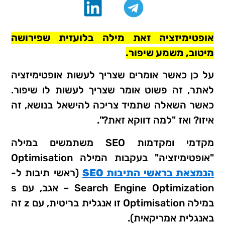
אופטימיזציה זאת מילה בלועזית שפירושה
מיטוב, משמע שיפור.
על כן כאשר אומרים שצריך לעשות אופטימיזציה
לאתר, זה פשוט אומר שצריך לעשות לו שיפור.
כאשר השאלה שתמיד צריכה להישאל בנושא, זה
איזו? ואז "למה דווקא זאת?".
מקדמי ומקדמות SEO משתמשים במילה
"אופטימיזציה" בעקבות המילה Optimisation
הנמצאת בראשי התיבות SEO
(ראשי תיבות ל-
Search Engine Optimization – אגב, עם s
במילה Optimisation זו אנגלית בריטית, עם z זה
באנגלית אמריקאית).