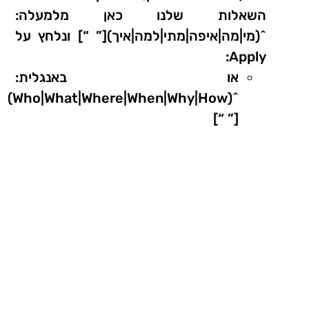
השאלות שלנו כאן מלמעלה:
^(מי|מה|איפה|מתי|למה|איך)[” “] ונלחץ על
Apply:
או באנגלית:
^(Who|What|Where|When|Why|How)
[” “]