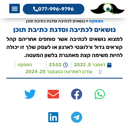
077-996-9796
אמנת שיר
מגזין המפקח לקידום 
מדריך קידום 
קידום את
a Service
O Services
צרו קשר
המפקח, 
סדנת כת
המפקח
»
נושאים לכתיבה וסדנת כתיבת תוכן
נושאים לכתיבה וסדנת כתיבת תוכן
למצוא נושאים לכתיבה אשר סוחפים אחריהם קהל
קוראים גדול ורלוונטי לארגון או לעסק שלך זו יכולה
להיות משימה קצת מאתגרת בלשון המעטה.
דצמבר 5, 2022
23:52
המפקח
עודכן לאחרונה בנובמבר 25, 2024