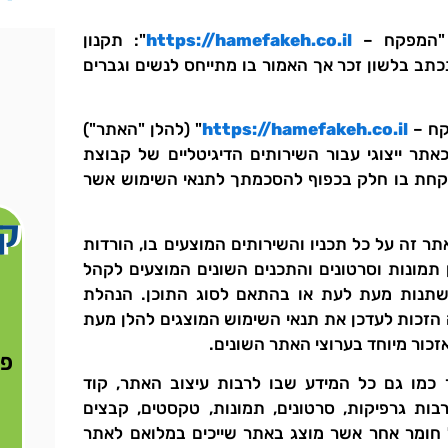
 "המפקח –
https://hamefakeh.co.il
": תקנון
תב בלשון זכר אך האמור בו מתייחס לנשים וגברים
https://hamefakeh.co.il
" (להלן "האתר")
ר ייצוגי עבור השירותים הדיגיטליים של קבוצת
 לקחת בו חלק בכפוף להסכמתך לתנאי השימוש אשר
קי
אתר זה על כל תכניו והשירותים המוצעים בו, הורדות
 תמונות וסרטונים והתכנים השונים המוצעים לקהל
שתנות מעת לעת או בהתאם לסוג התוכן. הנהלת
זכות לעדכן את תנאי השימוש המוצגים להלן מעת
זכור מיוחד בערוצי האתר השונים.
פר
תר כמו גם כל המידע שבו לרבות עיצוב האתר, קוד
בות גרפיקות, סרטונים, תמונות, טקסטים, קבצים
 חומר אחר אשר מוצג באתר שייכים במלואם לאתר