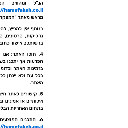
הנ"ל ומהווים ק
//hamefakeh.co.il
מראש מאתר "המפקח
בנוסף אין להפיץ, לה
גרפיקות, סרטונים, ס
ברשותכם אישור כתוב
4. תוכן האתר: אנ
הפרעות אך יתכנו בשל
בזמינות האתר וכדומה 
בכל עת ולא יינתן כל
האתר.
5. קישורים לאתר חיצ
איכותיים או אמינים 
בתחום האחריות הבל
6. התכנים המוצעים באתר הינם בבעלותם הבלעדית של "המפקח –
//hamefakeh.co.il