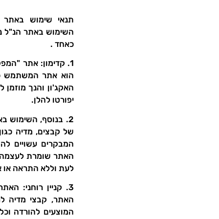
תנאי שימוש באתר
השימוש באתר הנ"ל נכ
כאחד .
1. קדימון: אתר "המפקח –
הוא אתר המשתמש כאת
האקג'ון והנך מוזמן
יפורטו להלן.
2. בנוסף, השימוש ב
של קבצים, מדיה כגון
המבקרים עשויים לה
האתר שומרת לעצמה ה
לעת וללא התראה או א
3. קניין רוחני: הא
האתר, קבצי מדיה לר
המוצעים להורדה וכל