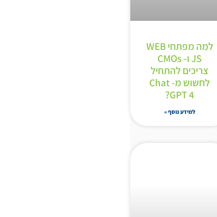
למה מפתחי WEB
JS ו- CMOs
צריכים להתחיל
לחשוש מ- Chat
GPT 4?
למידע נוסף »