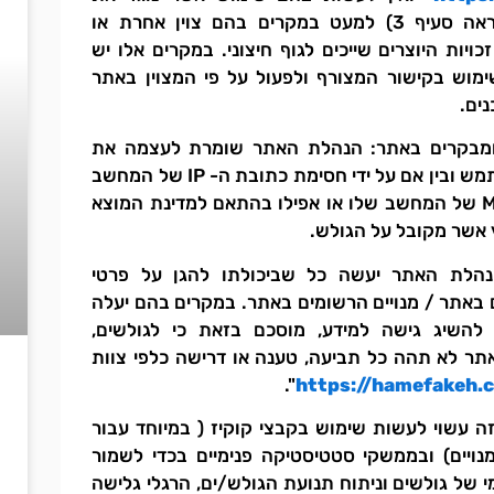
האמור בתקנון זה (ראה סעיף 3) למעט במקרים בהם צוין אחרת או
כויות היוצרים שייכים לגוף חיצוני. במקרים אלו יש
מוש בקישור המצורף ולפעול על פי המצוין באתר
נים.
 ומבקרים באתר: הנהלת האתר שומרת לעצמה את
הזכות לחסום כל משתמש ובין אם על ידי חסימת כתובת ה- IP של המחשב
שלו, כתובת ה MACID של המחשב שלו או אפילו בהתאם למדינת המוצא
 אשר מקובל על הגולש.
נהלת האתר יעשה כל שביכולתו להגן על פרטי
אתר / מנויים הרשומים באתר. במקרים בהם יעלה
 להשיג גישה למידע, מוסכם בזאת כי לגולשים,
ר לא תהה כל תביעה, טענה או דרישה כלפי צוות
".
https://hamefakeh.co
 זה עשוי לעשות שימוש בקבצי קוקיז ( במיוחד עבור
ויים) ובממשקי סטטיסטיקה פנימיים בכדי לשמור
י של גולשים וניתוח תנועת הגולש/ים, הרגלי גלישה