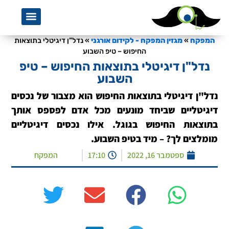
אמנת שירות
מגזין המפקח לקידום אורגנ
מדריך קידום אתר
קידום אתרי
s a Service
 SEO Services
צרו קשר ע
המפקח, נע
סדנת כתי
המפקח
»
מגזין המפקח - לקידום אורגני
»
נדל”ן דיגיטלי בתוצאות
החיפוש – טיפ השבוע
נדל"ן דיגיטלי בתוצאות החיפוש – טיפ
השבוע
נדל"ן דיגיטלי בתוצאות החיפוש הוא מצבור של נכסים
דיגיטליים שביחד מונעים מכל אדם לפספס אותך
בתוצאות החיפוש בגוגל. אילו נכסים דיגיטליים
מומלצים לך? – מיד בטיפ השבוע.
ספטמבר 16, 2022
17:10
המפקח