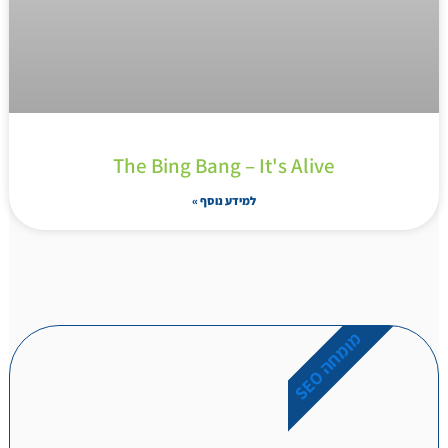
The Bing Bang – It's Alive
למידע נוסף »
מ
O
ו
מ
ח
ה
S
E