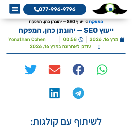
077-996-9796
אמנת שיר
מגזין המפקח לקידום 
מדריך קידום 
קידום את
a Service
O Services
צרו קשר
המפקח, 
סדנת כת
המפקח
»
ייעוץ SEO — יהונתן כהן, המפקח
ייעוץ SEO — יהונתן כהן, המפקח
מרץ 16, 2026
00:58
‪Yonathan Cohen‬‏
עודכן לאחרונה במרץ 16, 2026
לשיתוף עם קולגות: