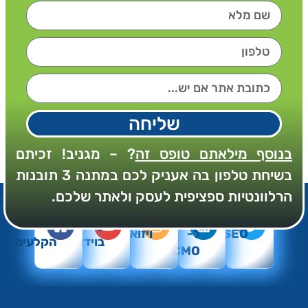
שליחה
בנוסף מילאתם טופס זה
? – מגניב! זכיתם
בשיחת טלפון בה אעניק לכם במתנה 3 תובנות
הרלוונטיות ספציפית לעסק ולאתר שלכם.
מאמרים
SEO
SEO
עדכוני
מקצועיים
SEO
Summary
מאחורי
SEO
ל-
ויזואלי
בוידאו
הקלעים
CMO