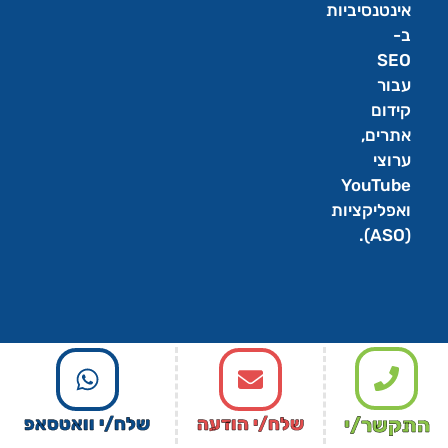
אינטנסיביות
ב-
SEO
עבור
קידום
אתרים,
ערוצי
YouTube
ואפליקציות
(ASO).
התקשר/י
שלח/י הודעה
שלח/י וואטסאפ