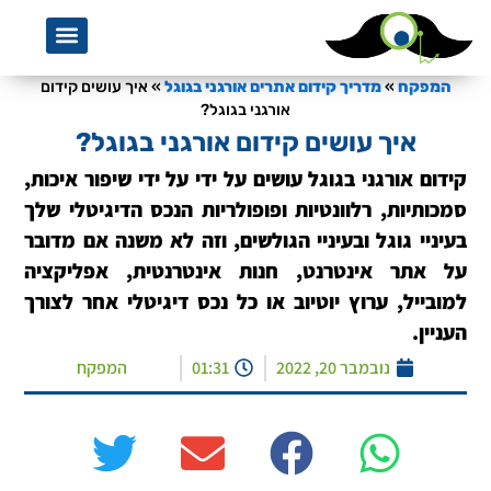
אמנת שירות
מגזין המפקח לקידום אורגנ
מדריך קידום אתר
קידום אתרי
s a Service
 SEO Services
צרו קשר ע
המפקח, נע
סדנת כתי
המפקח
»
מדריך קידום אתרים אורגני בגוגל
»
איך עושים קידום
אורגני בגוגל?
איך עושים קידום אורגני בגוגל?
קידום אורגני בגוגל עושים על ידי על ידי שיפור איכות,
סמכותיות, רלוונטיות ופופולריות הנכס הדיגיטלי שלך
בעיניי גוגל ובעיניי הגולשים, וזה לא משנה אם מדובר
על אתר אינטרנט, חנות אינטרנטית, אפליקציה
למובייל, ערוץ יוטיוב או כל נכס דיגיטלי אחר לצורך
העניין.
נובמבר 20, 2022
01:31
המפקח