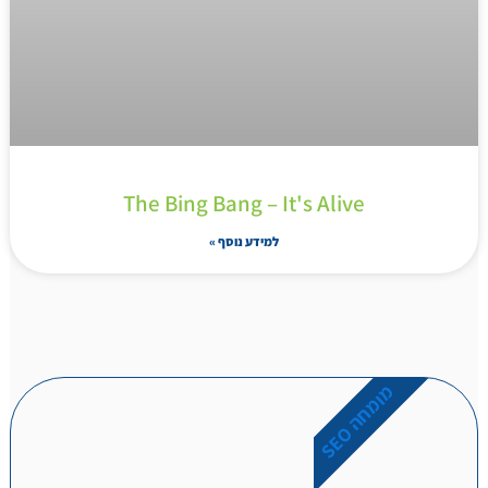
The Bing Bang – It's Alive
למידע נוסף »
מ
O
ו
מ
ח
ה
S
E