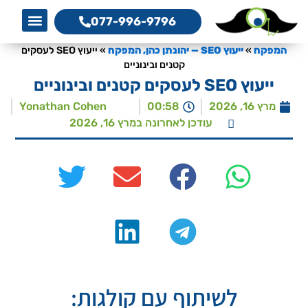
077-996-9796
אמנת שיר
מגזין המפקח לקידום 
מדריך קידום 
קידום את
a Service
O Services
צרו קשר
המפקח, 
סדנת כת
המפקח
»
ייעוץ SEO — יהונתן כהן, המפקח
»
ייעוץ SEO לעסקים
קטנים ובינוניים
ייעוץ SEO לעסקים קטנים ובינוניים
מרץ 16, 2026
00:58
‪Yonathan Cohen‬‏
עודכן לאחרונה במרץ 16, 2026
לשיתוף עם קולגות: