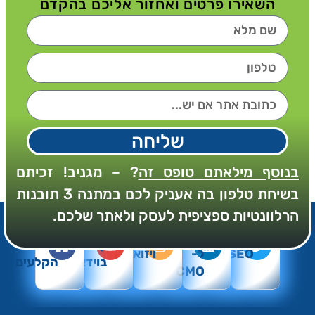
השאירו פרטים ואחזור אליכם בהקדם
שליחה
בנוסף מילאתם טופס זה
? – מגניב! זכיתם
בשיחת טלפון בה אעניק לכם במתנה 3 תובנות
הרלוונטיות ספציפית לעסק ולאתר שלכם.
מאמרים
SEO
SEO
עדכוני
מקצועיים
SEO
Summary
מאחורי
SEO
ל-
ויזואלי
בוידאו
הקלעים
CMO