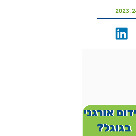
דום אורגני
בגוגל?