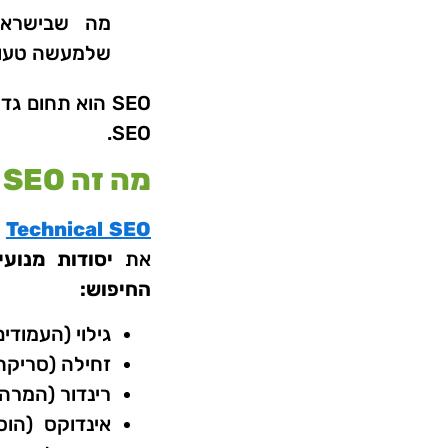
מה שבישרא
שלמעשה טעות 
SEO.
מה זה Technical SEO?
Technical SEO
ז
את
יסודות מנוע
החיפוש:
גילוי (העמודי
זחילה (סריקת
רינדור (המרה 
אינדוקס (הו