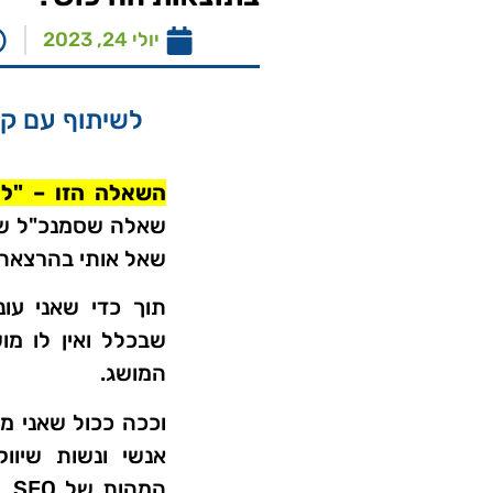
יולי 24, 2023
לשיתוף עם קו
השאלה הזו – "למה ב
שאלה שסמנכ"ל שיו
שאל אותי בהרצאה
תוך כדי שאני עו
המושג.
וככה ככול שאני מע
אנשי ונשות שיוו
המ