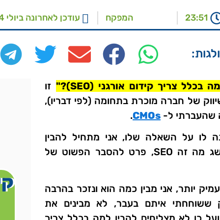
23:51
המפקח
עודכן לאחרונה ביולי 24, 2023
לגות:
כלל צריך קידום אורגני (SEO)?"
זו
וק של חברה מוכרת בתחומה (לפי דבריו),
 שהעברתי ל-
CMOs
.
נה לו על השאלה שלו, אני מתחיל להבין
שבכלל ואין לו מושג מה זה SEO, פרט להסבר הפשוט של
קי
מיק יותר, אני מבין כמה הוא ונזכר בהרבה
ק ששוחחתי איתם בעבר, לא מבינים את
הות של SEO, ועל כן לא מצליחים להבין למה בכלל צריך