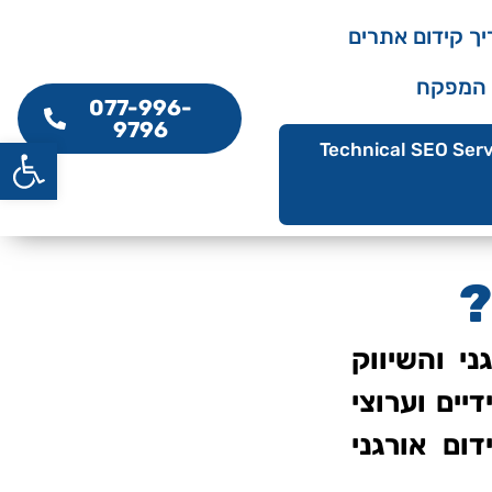
ך קידום אתרים
 המפקח
077-996-
9796
פתח סרג
Technical SEO Serv
?
י והשיווק
יים וערוצי
ום אורגני