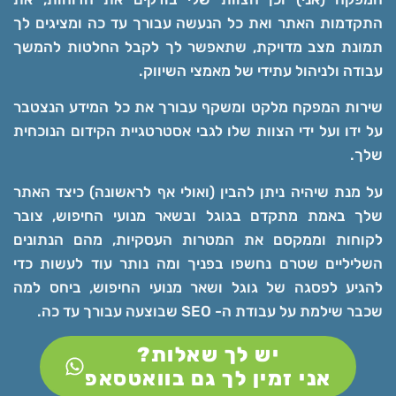
התקדמות האתר ואת כל הנעשה עבורך עד כה ומציגים לך
תמונת מצב מדויקת, שתאפשר לך לקבל החלטות להמשך
עבודה ולניהול עתידי של מאמצי השיווק.
שירות המפקח מלקט ומשקף עבורך את כל המידע הנצטבר
על ידו ועל ידי הצוות שלו לגבי אסטרטגיית הקידום הנוכחית
שלך.
על מנת שיהיה ניתן להבין (ואולי אף לראשונה) כיצד האתר
שלך באמת מתקדם בגוגל ובשאר מנועי החיפוש, צובר
לקוחות וממקסם את המטרות העסקיות, מהם הנתונים
השליליים שטרם נחשפו בפניך ומה נותר עוד לעשות כדי
להגיע לפסגה של גוגל ושאר מנועי החיפוש, ביחס למה
שכבר שילמת על עבודת ה- SEO שבוצעה עבורך עד כה.
יש לך שאלות?
אני זמין לך גם בוואטסאפ